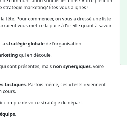
 de communication sont-ils les bons? Votre position
tre stratégie marketing? Êtes-vous alignés?
de la tête. Pour commencer, on vous a dressé une liste
ourraient vous mettre la puce à l’oreille quant à savoir
 la
stratégie globale
de l’organisation.
arketing
qui en découle.
qui sont présentes, mais
non synergiques
, voire
es tactiques
. Parfois même, ces « tests » viennent
n cours.
nir compte de votre stratégie de départ.
’équipe
.