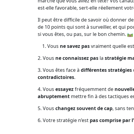
marché que vous aviez en tête? Vos canaux
est-elle favorable, sert-elle réellement vo
Il peut être difficile de savoir où donner 
de 10 points qui sont à surveiller, et qui p
si vous êtes, ou pas, sur le bon chemin. 🛤️
Vous
ne savez pas
vraiment quelle est
2. Vous
ne connaissez pas
la
stratégie m
3. Vous êtes face à
différentes stratégies
contradictoires
.
4. Vous
essayez
fréquemment de
nouvell
abruptement
mettre fin à des tactiques e
5. Vous
changez souvent de cap
, sans te
6. Votre stratégie n’est
pas comprise par l