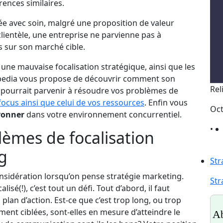
rences similaires.
ée avec soin, malgré une proposition de valeur
clientèle, une entreprise ne parvienne pas à
s sur son marché cible.
à une mauvaise focalisation stratégique, ainsi que les
tpedia vous propose de découvrir comment son
Rel
pourrait parvenir à résoudre vos problèmes de
focus ainsi que celui de vos ressources
. Enfin vous
Oct
yonner
dans votre environnement concurrentiel.
•
èmes de focalisation
g
Str
onsidération lorsqu’on pense stratégie marketing.
Str
lisé(!), c’est tout un défi. Tout d’abord, il faut
plan d’action. Est-ce que c’est trop long, ou trop
ement ciblées, sont-elles en mesure d’atteindre le
Ab