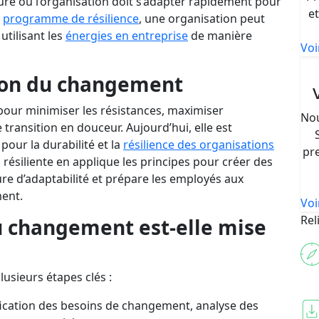
re où l’organisation doit s’adapter rapidement pour
et
n
programme de résilience
, une organisation peut
utilisant les
énergies en entreprise
de manière
Voi
ion du changement
pour minimiser les résistances, maximiser
No
ransition en douceur. Aujourd’hui, elle est
our la durabilité et la
résilience des organisations
pr
 résiliente en applique les principes pour créer des
ure d’adaptabilité et prépare les employés aux
ment.
Voi
Rel
 changement est-elle mise
usieurs étapes clés :
fication des besoins de changement, analyse des