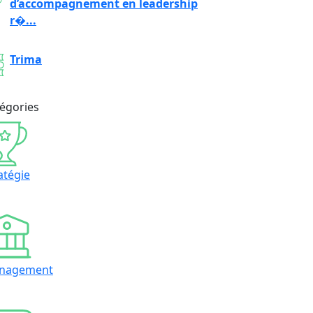
d’accompagnement en leadership
r�...
Trima
égories
atégie
nagement