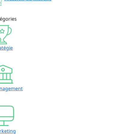
égories
atégie
nagement
rketing