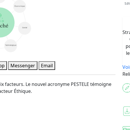
sa
Str
p
l
pp
Messenger
Email
Voi
Rel
x facteurs. Le nouvel acronyme PESTELE témoigne
facteur Éthique.