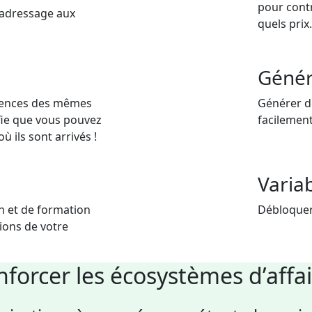
pour contr
l’adressage aux
quels prix
Génér
rences des mêmes
Générer d
ifie que vous pouvez
facilement
ù ils sont arrivés !
Variab
n et de formation
Débloquer
tions de votre
forcer les écosystèmes d’affa