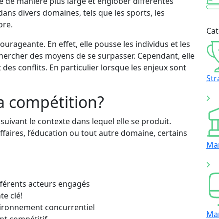
e de manière plus large et englober différentes
 dans divers domaines, tels que les sports, les
ore.
Cat
urageante. En effet, elle pousse les individus et les
hercher des moyens de se surpasser. Cependant, elle
es conflits. En particulier lorsque les enjeux sont
Str
la compétition?
 suivant le contexte dans lequel elle se produit.
affaires, l’éducation ou tout autre domaine, certains
Ma
férents acteurs engagés
te clé!
vironnement concurrentiel
Ma