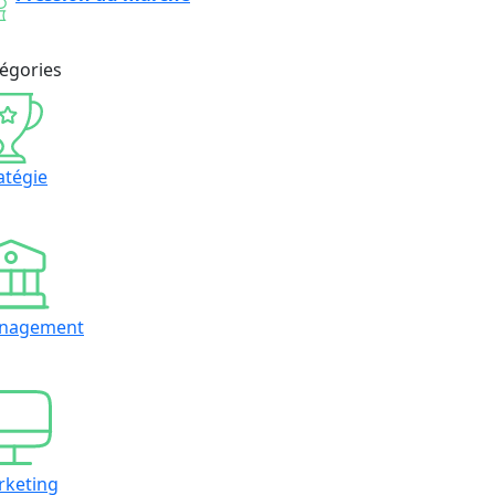
égories
atégie
nagement
rketing