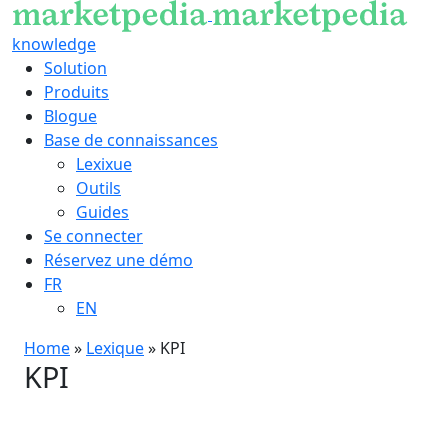
knowledge
Solution
Produits
Blogue
Base de connaissances
Lexixue
Outils
Guides
Se connecter
Réservez une démo
FR
EN
Home
»
Lexique
»
KPI
KPI