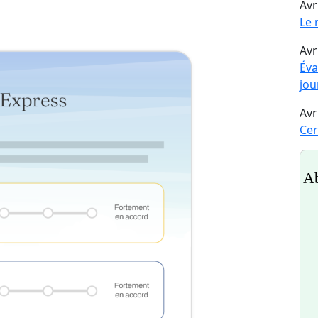
Avr
Le 
Avr
Éva
jou
Avr
Cer
Ab