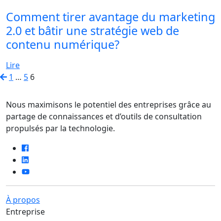
Comment tirer avantage du marketing
2.0 et bâtir une stratégie web de
contenu numérique?
Lire
Pagination
Previous
1
…
5
6
Page
des
publications
Nous maximisons le potentiel des entreprises grâce au
partage de connaissances et d’outils de consultation
propulsés par la technologie.
À propos
Entreprise